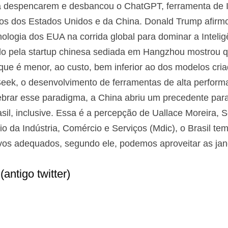
a despencarem e desbancou o ChatGPT, ferramenta de 
ivos dos Estados Unidos e da China. Donald Trump afirm
nologia dos EUA na corrida global para dominar a Inteligên
riado pela startup chinesa sediada em Hangzhou mostrou 
que é menor, ao custo, bem inferior ao dos modelos cri
ek, o desenvolvimento de ferramentas de alta performa
uebrar esse paradigma, a China abriu um precedente pa
l, inclusive. Essa é a percepção de Uallace Moreira, 
rio da Indústria, Comércio e Serviços (Mdic), o Brasil te
vos adequados, segundo ele, podemos aproveitar as jan